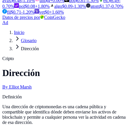
avax
$
6.48
-1.10
%
uni
$
4
+
0.00
%
dot
$
0.81
-1.30
%
etc
$
6.49
-
0.70
%
pol
$
0.08
+
1.80
%
algo
$
0.09
-1.30
%
atom
$
1.37
-0.70
%
fil
$
0.71
-1.20
%
vet
$
0
+
1.60
%
Datos de precios por
CoinGecko
Ad
Inicio
Glosario
Dirección
Cripto
Dirección
By
Elliot Marsh
Definición
Una dirección de criptomonedas es una cadena pública y
compartible que identifica dónde deben enviarse los activos de
blockchain y permite a cualquier persona ver la actividad en cadena
de esa dirección.