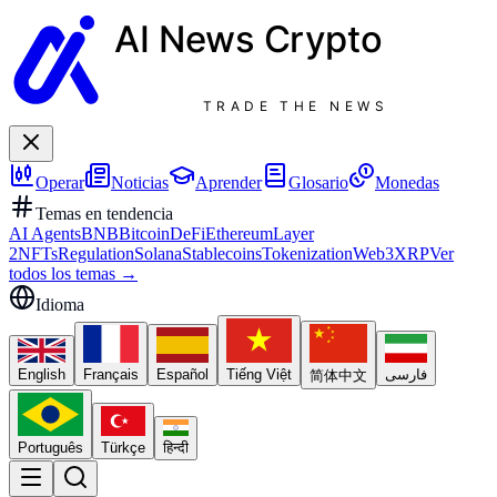
AI News
Crypto
TRADE THE NEWS
Operar
Noticias
Aprender
Glosario
Monedas
Temas en tendencia
AI Agents
BNB
Bitcoin
DeFi
Ethereum
Layer
2
NFTs
Regulation
Solana
Stablecoins
Tokenization
Web3
XRP
Ver
todos los temas
→
Idioma
English
Français
Español
Tiếng Việt
فارسی
简体中文
Português
Türkçe
हिन्दी