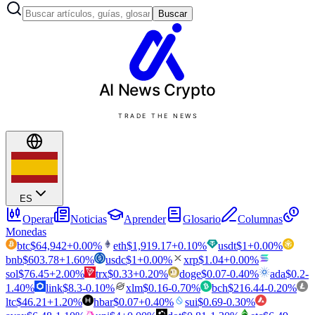
Buscar
AI News
Crypto
TRADE THE NEWS
ES
Operar
Noticias
Aprender
Glosario
Columnas
Monedas
btc
$
64,942
+
0.00
%
eth
$
1,919.17
+
0.10
%
usdt
$
1
+
0.00
%
bnb
$
603.78
+
1.60
%
usdc
$
1
+
0.00
%
xrp
$
1.04
+
0.00
%
sol
$
76.45
+
2.00
%
trx
$
0.33
+
0.20
%
doge
$
0.07
-0.40
%
ada
$
0.2
-
1.40
%
link
$
8.3
-0.10
%
xlm
$
0.16
-0.70
%
bch
$
216.44
-0.20
%
ltc
$
46.21
+
1.20
%
hbar
$
0.07
+
0.40
%
sui
$
0.69
-0.30
%