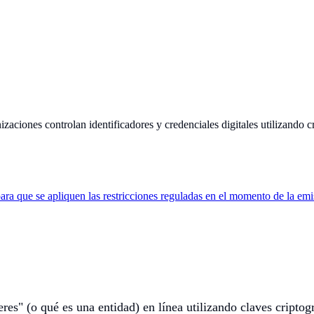
aciones controlan identificadores y credenciales digitales utilizando cr
para que se apliquen las restricciones reguladas en el momento de la em
es" (o qué es una entidad) en línea utilizando claves criptogr