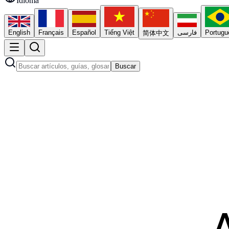
Idioma
English
Français
Español
Tiếng Việt
فارسی
Portugu
简体中文
Buscar