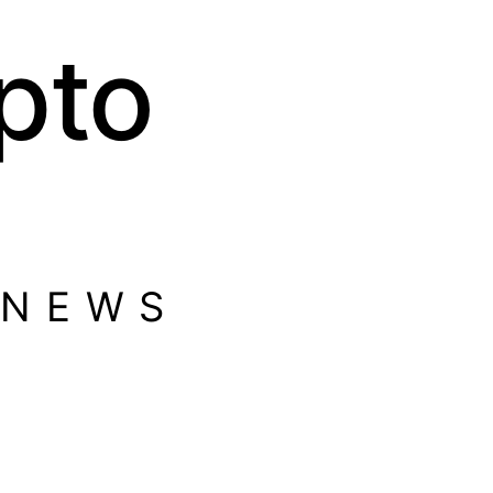
pto
 NEWS