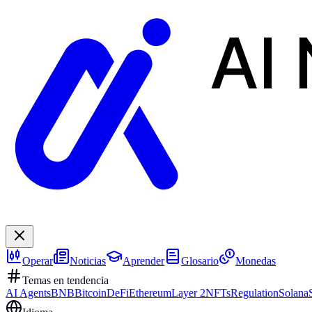
AI
Operar
Noticias
Aprender
Glosario
Monedas
Temas en tendencia
AI Agents
BNB
Bitcoin
DeFi
Ethereum
Layer 2
NFTs
Regulation
Solana