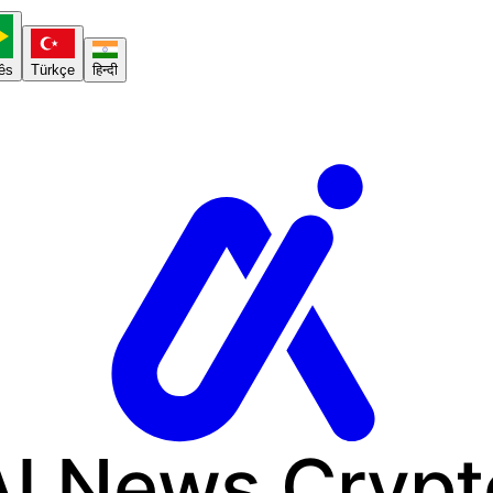
ês
Türkçe
हिन्दी
AI News
Crypt