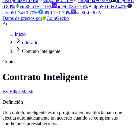
avax
$
6.48
+
1.00
%
sui
$
0.68
-0.20
%
uni
$
4.04
+
0.90
%
dot
$
0.81
-
0.80
%
etc
$
6.51
+
2.10
%
pol
$
0.08
-0.10
%
algo
$
0.09
+
2.40
%
atom
$
1.34
+
0.70
%
fil
$
0.7
+
1.30
%
vet
$
0
-0.30
%
Datos de precios por
CoinGecko
Ad
Inicio
Glosario
Contrato Inteligente
Cripto
Contrato Inteligente
By
Elliot Marsh
Definición
Un contrato inteligente es un programa en una blockchain que
ejecuta automáticamente un acuerdo cuando se cumplen sus
condiciones preestablecidas.