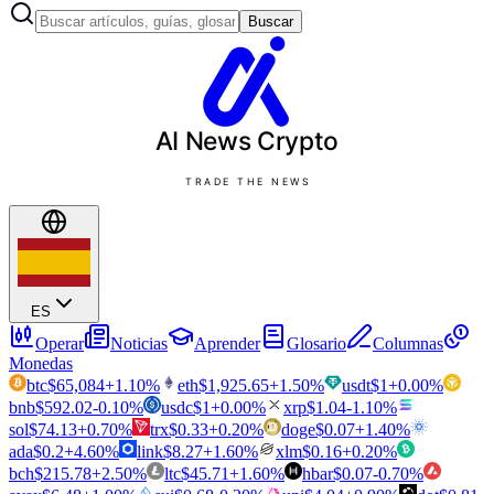
Buscar
AI News
Crypto
TRADE THE NEWS
ES
Operar
Noticias
Aprender
Glosario
Columnas
Monedas
btc
$
65,084
+
1.10
%
eth
$
1,925.65
+
1.50
%
usdt
$
1
+
0.00
%
bnb
$
592.02
-0.10
%
usdc
$
1
+
0.00
%
xrp
$
1.04
-1.10
%
sol
$
74.13
+
0.70
%
trx
$
0.33
+
0.20
%
doge
$
0.07
+
1.40
%
ada
$
0.2
+
4.60
%
link
$
8.27
+
1.60
%
xlm
$
0.16
+
0.20
%
bch
$
215.78
+
2.50
%
ltc
$
45.71
+
1.60
%
hbar
$
0.07
-0.70
%