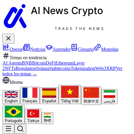
AI News
Crypto
TRADE THE NEWS
Operar
Noticias
Aprender
Glosario
Monedas
Temas en tendencia
AI Agents
BNB
Bitcoin
DeFi
Ethereum
Layer
2
NFTs
Regulation
Solana
Stablecoins
Tokenization
Web3
XRP
Ver
todos los temas
→
Idioma
English
Français
Español
Tiếng Việt
فارسی
简体中文
Português
Türkçe
हिन्दी