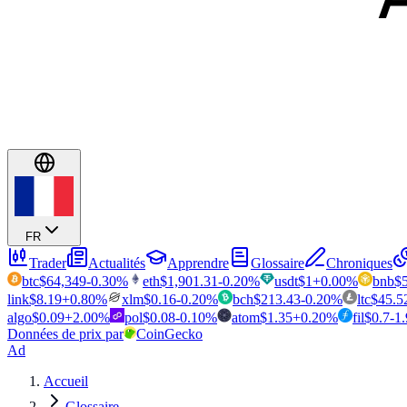
FR
Trader
Actualités
Apprendre
Glossaire
Chroniques
btc
$
64,349
-0.30
%
eth
$
1,901.31
-0.20
%
usdt
$
1
+
0.00
%
bnb
$
link
$
8.19
+
0.80
%
xlm
$
0.16
-0.20
%
bch
$
213.43
-0.20
%
ltc
$
45.5
algo
$
0.09
+
2.00
%
pol
$
0.08
-0.10
%
atom
$
1.35
+
0.20
%
fil
$
0.7
-1
Données de prix par
CoinGecko
Ad
Accueil
Glossaire