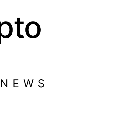
pto
 NEWS