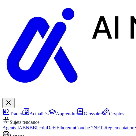
AI
Trader
Actualités
Apprendre
Glossaire
Cryptos
Sujets tendance
Agents IA
BNB
Bitcoin
DeFi
Ethereum
Couche 2
NFTs
Réglementation