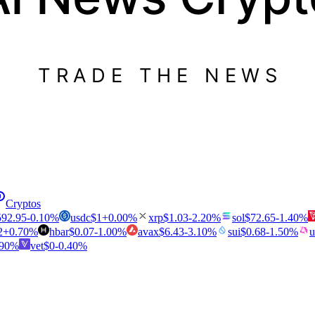
TRADE THE NEWS
Cryptos
592.95
-0.10
%
usdc
$
1
+
0.00
%
xrp
$
1.03
-2.20
%
sol
$
72.65
-1.40
%
2
+
0.70
%
hbar
$
0.07
-1.00
%
avax
$
6.43
-3.10
%
sui
$
0.68
-1.50
%
u
.90
%
vet
$
0
-0.40
%