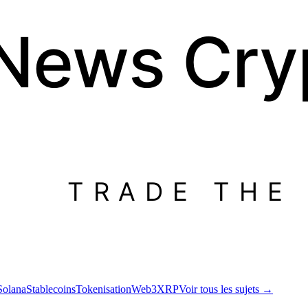
 News
Cry
TRADE THE
Solana
Stablecoins
Tokenisation
Web3
XRP
Voir tous les sujets
→