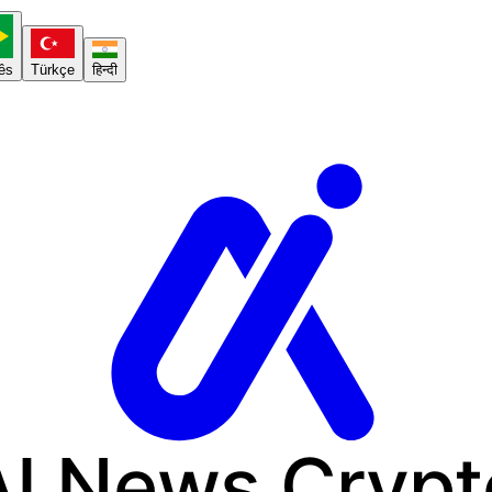
ês
Türkçe
हिन्दी
AI News
Crypt