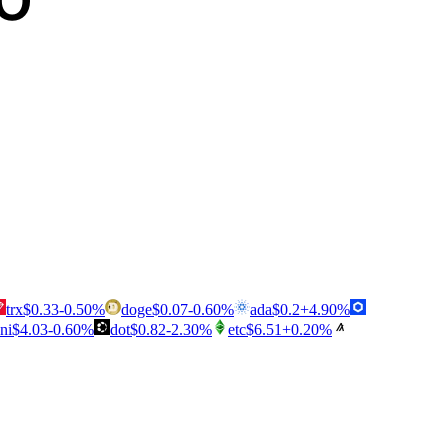
trx
$
0.33
-0.50
%
doge
$
0.07
-0.60
%
ada
$
0.2
+
4.90
%
ni
$
4.03
-0.60
%
dot
$
0.82
-2.30
%
etc
$
6.51
+
0.20
%