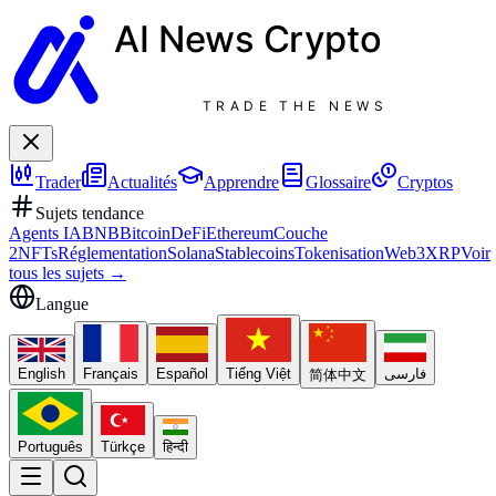
AI News
Crypto
TRADE THE NEWS
Trader
Actualités
Apprendre
Glossaire
Cryptos
Sujets tendance
Agents IA
BNB
Bitcoin
DeFi
Ethereum
Couche
2
NFTs
Réglementation
Solana
Stablecoins
Tokenisation
Web3
XRP
Voir
tous les sujets
→
Langue
English
Français
Español
Tiếng Việt
فارسی
简体中文
Português
Türkçe
हिन्दी