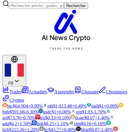
Rechercher
AI News
Crypto
TRADE THE NEWS
FR
Trader
Actualités
Apprendre
Glossaire
Chroniques
Cryptos
btc
$
64,904
+
0.90
%
eth
$
1,913.48
+
0.40
%
usdt
$
1
+
0.00
%
bnb
$
591.08
-0.30
%
usdc
$
1
+
0.00
%
xrp
$
1.03
-1.70
%
sol
$
73.76
+
0.70
%
trx
$
0.33
+
0.10
%
doge
$
0.07
+
1.40
%
ada
$
0.2
+
1.50
%
link
$
8.25
+
1.10
%
xlm
$
0.16
+
0.10
%
bch
$
215.36
+
1.20
%
ltc
$
45.77
+
0.40
%
hbar
$
0.07
-1.40
%