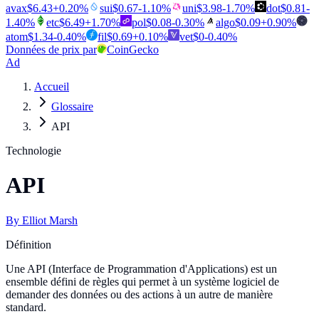
avax
$
6.43
+
0.20
%
sui
$
0.67
-1.10
%
uni
$
3.98
-1.70
%
dot
$
0.81
-
1.40
%
etc
$
6.49
+
1.70
%
pol
$
0.08
-0.30
%
algo
$
0.09
+
0.90
%
atom
$
1.34
-0.40
%
fil
$
0.69
+
0.10
%
vet
$
0
-0.40
%
Données de prix par
CoinGecko
Ad
Accueil
Glossaire
API
Technologie
API
By
Elliot Marsh
Définition
Une API (Interface de Programmation d'Applications) est un
ensemble défini de règles qui permet à un système logiciel de
demander des données ou des actions à un autre de manière
standard.