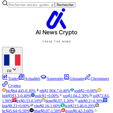
Rechercher
AI News
Crypto
TRADE THE NEWS
FR
Trader
Actualités
Apprendre
Glossaire
Chroniques
Cryptos
btc
$
64,445
-0.30
%
eth
$
1,904.7
-0.40
%
usdt
$
1
+
0.00
%
bnb
$
593.3
-0.40
%
usdc
$
1
+
0.00
%
xrp
$
1.04
-2.30
%
sol
$
72.83
-
1.90
%
trx
$
0.33
-0.10
%
doge
$
0.07
-1.20
%
ada
$
0.2
+
4.30
%
link
$
8.23
+
0.60
%
xlm
$
0.16
-1.60
%
bch
$
213.46
-0.20
%
ltc
$
45.64
+
0.50
%
hbar
$
0.07
-1.50
%
avax
$
6.42
-3.60
%