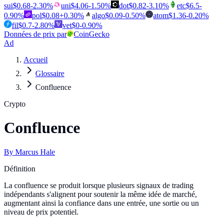
sui
$
0.68
-2.30
%
uni
$
4.06
-1.50
%
dot
$
0.82
-3.10
%
etc
$
6.5
-
0.90
%
pol
$
0.08
+
0.30
%
algo
$
0.09
-0.50
%
atom
$
1.36
-0.20
%
fil
$
0.7
-2.80
%
vet
$
0
-0.90
%
Données de prix par
CoinGecko
Ad
Accueil
Glossaire
Confluence
Crypto
Confluence
By
Marcus Hale
Définition
La confluence se produit lorsque plusieurs signaux de trading
indépendants s'alignent pour soutenir la même idée de marché,
augmentant ainsi la confiance dans une entrée, une sortie ou un
niveau de prix potentiel.