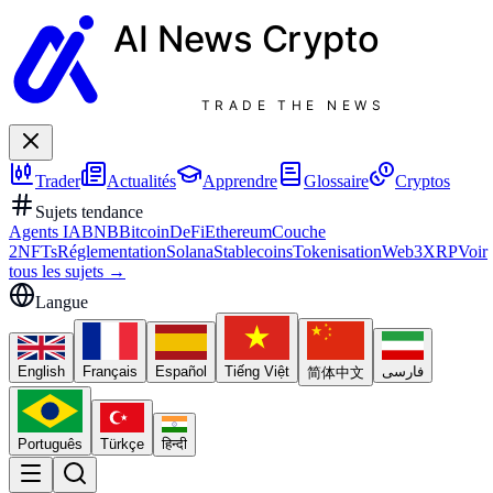
AI News
Crypto
TRADE THE NEWS
Trader
Actualités
Apprendre
Glossaire
Cryptos
Sujets tendance
Agents IA
BNB
Bitcoin
DeFi
Ethereum
Couche
2
NFTs
Réglementation
Solana
Stablecoins
Tokenisation
Web3
XRP
Voir
tous les sujets
→
Langue
English
Français
Español
Tiếng Việt
فارسی
简体中文
Português
Türkçe
हिन्दी