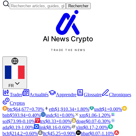
Rechercher
AI News
Crypto
TRADE THE NEWS
FR
Trader
Actualités
Apprendre
Glossaire
Chroniques
Cryptos
btc
$
64,677
+
0.70
%
eth
$
1,910.34
+
1.80
%
usdt
$
1
+
0.00
%
bnb
$
593.94
+
0.40
%
usdc
$
1
+
0.00
%
xrp
$
1.06
-1.20
%
sol
$
73.99
-0.10
%
trx
$
0.33
+
0.00
%
doge
$
0.07
-0.30
%
ada
$
0.19
-1.00
%
link
$
8.16
-0.60
%
xlm
$
0.17
-2.00
%
bch
$
214.2
+
0.60
%
ltc
$
45.25
+
0.90
%
hbar
$
0.07
-1.10
%