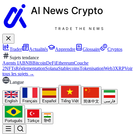
AI News
Crypto
TRADE THE NEWS
Trader
Actualités
Apprendre
Glossaire
Cryptos
Sujets tendance
Agents IA
BNB
Bitcoin
DeFi
Ethereum
Couche
2
NFTs
Réglementation
Solana
Stablecoins
Tokenisation
Web3
XRP
Voir
tous les sujets
→
Langue
English
Français
Español
Tiếng Việt
فارسی
简体中文
Português
Türkçe
हिन्दी