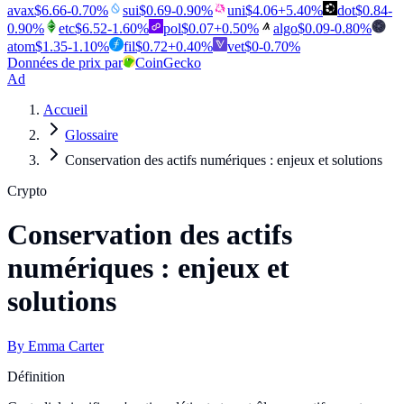
avax
$
6.66
-0.70
%
sui
$
0.69
-0.90
%
uni
$
4.06
+
5.40
%
dot
$
0.84
-
0.90
%
etc
$
6.52
-1.60
%
pol
$
0.07
+
0.50
%
algo
$
0.09
-0.80
%
atom
$
1.35
-1.10
%
fil
$
0.72
+
0.40
%
vet
$
0
-0.70
%
Données de prix par
CoinGecko
Ad
Accueil
Glossaire
Conservation des actifs numériques : enjeux et solutions
Crypto
Conservation des actifs
numériques : enjeux et
solutions
By
Emma Carter
Définition