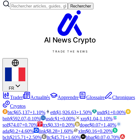
Rechercher
AI News
Crypto
TRADE THE NEWS
FR
Trader
Actualités
Apprendre
Glossaire
Chroniques
Cryptos
btc
$
65,137
+
1.10
%
eth
$
1,926.63
+
1.50
%
usdt
$
1
+
0.00
%
bnb
$
592.07
-0.10
%
usdc
$
1
+
0.00
%
xrp
$
1.04
-1.10
%
sol
$
74.07
+
0.70
%
trx
$
0.33
+
0.20
%
doge
$
0.07
+
1.40
%
ada
$
0.2
+
4.60
%
link
$
8.28
+
1.60
%
xlm
$
0.16
+
0.20
%
bch
$
215.71
+
2.50
%
ltc
$
45.71
+
1.60
%
hbar
$
0.07
-0.70
%