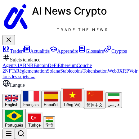
AI News
Crypto
TRADE THE NEWS
Trader
Actualités
Apprendre
Glossaire
Cryptos
Sujets tendance
Agents IA
BNB
Bitcoin
DeFi
Ethereum
Couche
2
NFTs
Réglementation
Solana
Stablecoins
Tokenisation
Web3
XRP
Voir
tous les sujets
→
Langue
English
Français
Español
Tiếng Việt
فارسی
简体中文
Português
Türkçe
हिन्दी