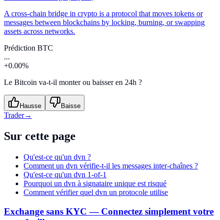
A cross-chain bridge in crypto is a protocol that moves tokens or
messages between blockchains by locking, burning, or swapping
assets across networks.
Prédiction BTC
...
+0.00%
Le Bitcoin va-t-il monter ou baisser en 24h ?
Hausse
Baisse
Trader
→
Sur cette page
Qu'est-ce qu'un dvn ?
Comment un dvn vérifie-t-il les messages inter-chaînes ?
Qu'est-ce qu'un dvn 1-of-1
Pourquoi un dvn à signataire unique est risqué
Comment vérifier quel dvn un protocole utilise
Exchange sans KYC — Connectez simplement votre