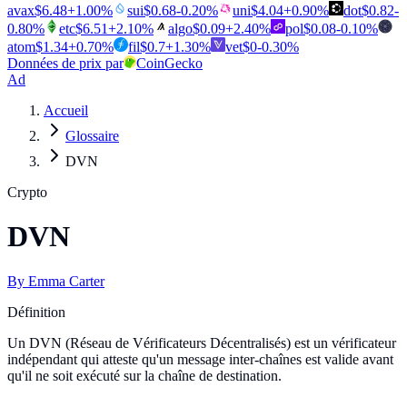
avax
$
6.48
+
1.00
%
sui
$
0.68
-0.20
%
uni
$
4.04
+
0.90
%
dot
$
0.82
-
0.80
%
etc
$
6.51
+
2.10
%
algo
$
0.09
+
2.40
%
pol
$
0.08
-0.10
%
atom
$
1.34
+
0.70
%
fil
$
0.7
+
1.30
%
vet
$
0
-0.30
%
Données de prix par
CoinGecko
Ad
Accueil
Glossaire
DVN
Crypto
DVN
By
Emma Carter
Définition
Un DVN (Réseau de Vérificateurs Décentralisés) est un vérificateur
indépendant qui atteste qu'un message inter-chaînes est valide avant
qu'il ne soit exécuté sur la chaîne de destination.