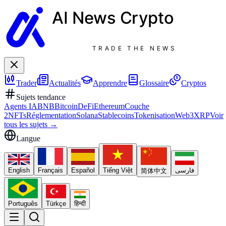
AI News
Crypto
TRADE THE NEWS
Trader
Actualités
Apprendre
Glossaire
Cryptos
Sujets tendance
Agents IA
BNB
Bitcoin
DeFi
Ethereum
Couche
2
NFTs
Réglementation
Solana
Stablecoins
Tokenisation
Web3
XRP
Voir
tous les sujets
→
Langue
English
Français
Español
Tiếng Việt
فارسی
简体中文
Português
Türkçe
हिन्दी