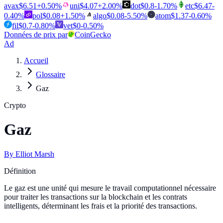
avax
$
6.51
+
0.50
%
uni
$
4.07
+
2.00
%
dot
$
0.8
-1.70
%
etc
$
6.47
-
0.40
%
pol
$
0.08
+
1.50
%
algo
$
0.08
-5.50
%
atom
$
1.37
-0.60
%
fil
$
0.7
-0.80
%
vet
$
0
-0.50
%
Données de prix par
CoinGecko
Ad
Accueil
Glossaire
Gaz
Crypto
Gaz
By
Elliot Marsh
Définition
Le gaz est une unité qui mesure le travail computationnel nécessaire
pour traiter les transactions sur la blockchain et les contrats
intelligents, déterminant les frais et la priorité des transactions.