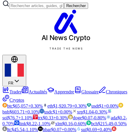
Rechercher
AI News
Crypto
TRADE THE NEWS
FR
Trader
Actualités
Apprendre
Glossaire
Chroniques
Cryptos
btc
$
65,057
+
0.30
%
eth
$
1,920.79
+
0.30
%
usdt
$
1
+
0.00
%
bnb
$
603.71
+
0.10
%
usdc
$
1
+
0.00
%
xrp
$
1.04
-0.30
%
sol
$
76.7
+
1.10
%
trx
$
0.33
+
0.30
%
doge
$
0.07
-0.80
%
ada
$
0.2
-
0.70
%
link
$
8.22
-1.10
%
xlm
$
0.16
-0.60
%
bch
$
215.49
-0.50
%
ltc
$
45.54
-1.10
%
hbar
$
0.07
+
0.00
%
sui
$
0.69
+
0.40
%