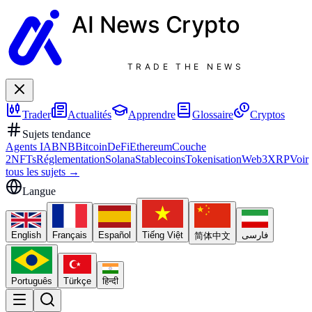
AI News
Crypto
TRADE THE NEWS
Trader
Actualités
Apprendre
Glossaire
Cryptos
Sujets tendance
Agents IA
BNB
Bitcoin
DeFi
Ethereum
Couche
2
NFTs
Réglementation
Solana
Stablecoins
Tokenisation
Web3
XRP
Voir
tous les sujets
→
Langue
English
Français
Español
Tiếng Việt
فارسی
简体中文
Português
Türkçe
हिन्दी