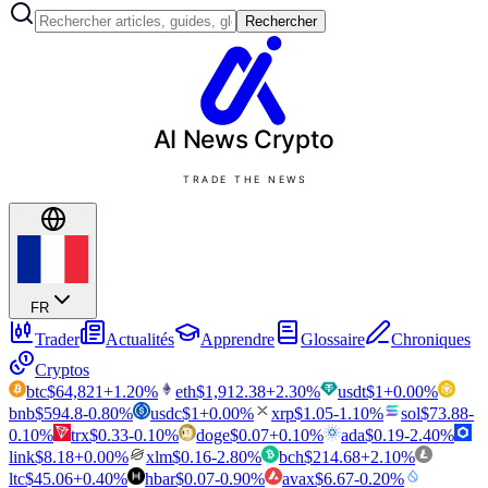
Rechercher
AI News
Crypto
TRADE THE NEWS
FR
Trader
Actualités
Apprendre
Glossaire
Chroniques
Cryptos
btc
$
64,821
+
1.20
%
eth
$
1,912.38
+
2.30
%
usdt
$
1
+
0.00
%
bnb
$
594.8
-0.80
%
usdc
$
1
+
0.00
%
xrp
$
1.05
-1.10
%
sol
$
73.88
-
0.10
%
trx
$
0.33
-0.10
%
doge
$
0.07
+
0.10
%
ada
$
0.19
-2.40
%
link
$
8.18
+
0.00
%
xlm
$
0.16
-2.80
%
bch
$
214.68
+
2.10
%
ltc
$
45.06
+
0.40
%
hbar
$
0.07
-0.90
%
avax
$
6.67
-0.20
%