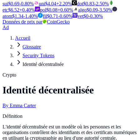
sui
$
0.69
-0.80
%
uni
$
4.04
+
2.20
%
dot
$
0.83
-2.50
%
etc
$
6.52
+
0.40
%
pol
$
0.08
+
0.60
%
algo
$
0.09
-3.50
%
atom
$
1.34
-1.40
%
fil
$
0.71
-0.60
%
vet
$
0
-0.30
%
Données de prix par
CoinGecko
Ad
Accueil
Glossaire
Security Tokens
Identité décentralisée
Crypto
Identité décentralisée
By
Emma Carter
Définition
L'identité décentralisée est un modèle où les personnes et les
organisations contrôlent des identifiants et des certificats numériques
en utilisant la cryptographie au lieu d'une autorité centrale.