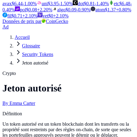
avax
$
6.44
-1.00
%
uni
$
3.95
-1.50
%
dot
$
0.81
-1.40
%
etc
$
6.48
-
0.40
%
pol
$
0.08
+
2.20
%
algo
$
0.09
-0.90
%
atom
$
1.37
+
0.80
%
fil
$
0.71
+
2.10
%
vet
$
0
+
2.10
%
Données de prix par
CoinGecko
Ad
Accueil
Glossaire
Security Tokens
Jeton autorisé
Crypto
Jeton autorisé
By
Emma Carter
Définition
Un token autorisé est un token blockchain dont les transferts ou la
propriété sont restreints par des règles on-chain, de sorte que seules
les portefeuilles approuvés peuvent le détenir ou le déplacer.