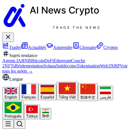
AI News
Crypto
TRADE THE NEWS
Trader
Actualités
Apprendre
Glossaire
Cryptos
Sujets tendance
Agents IA
BNB
Bitcoin
DeFi
Ethereum
Couche
2
NFTs
Réglementation
Solana
Stablecoins
Tokenisation
Web3
XRP
Voir
tous les sujets
→
Langue
English
Français
Español
Tiếng Việt
فارسی
简体中文
Português
Türkçe
हिन्दी