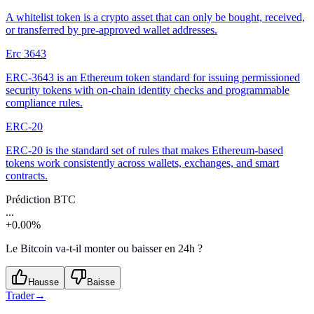
A whitelist token is a crypto asset that can only be bought, received,
or transferred by pre-approved wallet addresses.
Erc 3643
ERC-3643 is an Ethereum token standard for issuing permissioned
security tokens with on-chain identity checks and programmable
compliance rules.
ERC-20
ERC-20 is the standard set of rules that makes Ethereum-based
tokens work consistently across wallets, exchanges, and smart
contracts.
Prédiction BTC
...
+0.00%
Le Bitcoin va-t-il monter ou baisser en 24h ?
Hausse
Baisse
Trader
→