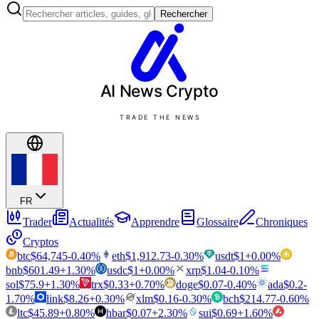
Rechercher
AI News
Crypto
TRADE THE NEWS
FR
Trader
Actualités
Apprendre
Glossaire
Chroniques
Cryptos
btc
$
64,745
-0.40
%
eth
$
1,912.73
-0.30
%
usdt
$
1
+
0.00
%
bnb
$
601.49
+
1.30
%
usdc
$
1
+
0.00
%
xrp
$
1.04
-0.10
%
sol
$
75.9
+
1.30
%
trx
$
0.33
+
0.70
%
doge
$
0.07
-0.40
%
ada
$
0.2
-
1.70
%
link
$
8.26
+
0.30
%
xlm
$
0.16
-0.30
%
bch
$
214.77
-0.60
%
ltc
$
45.89
+
0.80
%
hbar
$
0.07
+
2.30
%
sui
$
0.69
+
1.60
%