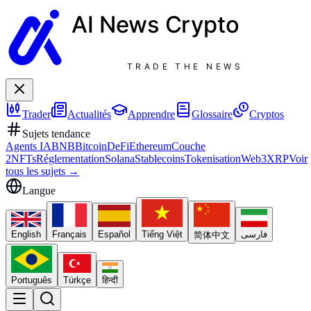
AI News
Crypto
TRADE THE NEWS
Trader
Actualités
Apprendre
Glossaire
Cryptos
Sujets tendance
Agents IA
BNB
Bitcoin
DeFi
Ethereum
Couche
2
NFTs
Réglementation
Solana
Stablecoins
Tokenisation
Web3
XRP
Voir
tous les sujets
→
Langue
English
Français
Español
Tiếng Việt
فارسی
简体中文
Português
Türkçe
हिन्दी