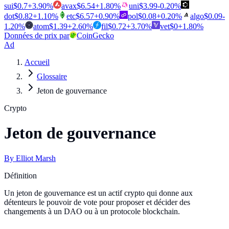
sui
$
0.7
+
3.90
%
avax
$
6.54
+
1.80
%
uni
$
3.99
-0.20
%
dot
$
0.82
+
1.10
%
etc
$
6.57
+
0.90
%
pol
$
0.08
+
0.20
%
algo
$
0.09
-
1.20
%
atom
$
1.39
+
2.60
%
fil
$
0.72
+
3.70
%
vet
$
0
+
1.80
%
Données de prix par
CoinGecko
Ad
Accueil
Glossaire
Jeton de gouvernance
Crypto
Jeton de gouvernance
By
Elliot Marsh
Définition
Un jeton de gouvernance est un actif crypto qui donne aux
détenteurs le pouvoir de vote pour proposer et décider des
changements à un DAO ou à un protocole blockchain.