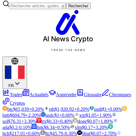
Rechercher
AI News
Crypto
TRADE THE NEWS
FR
Trader
Actualités
Apprendre
Glossaire
Chroniques
Cryptos
btc
$
65,039
+
0.20
%
eth
$
1,920.92
+
0.20
%
usdt
$
1
+
0.00
%
bnb
$
604.79
+
2.20
%
usdc
$
1
+
0.00
%
xrp
$
1.05
+
1.90
%
sol
$
76.31
+
3.30
%
trx
$
0.33
+
0.40
%
doge
$
0.07
+
1.80
%
ada
$
0.2
-0.10
%
link
$
8.34
+
0.50
%
xlm
$
0.17
+
3.20
%
bch
$
217.01
+
0.60
%
ltc
$
45.79
-0.30
%
hbar
$
0.07
+
2.70
%