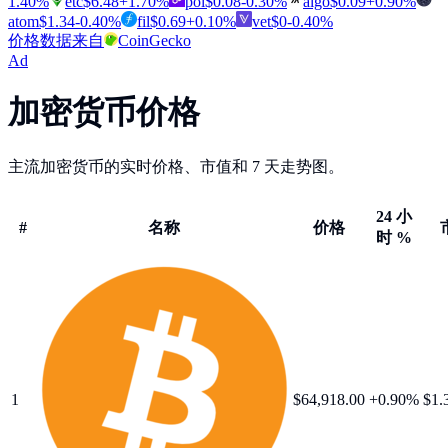
1.40
%
etc
$
6.48
+
1.70
%
pol
$
0.08
-0.30
%
algo
$
0.09
+
0.90
%
atom
$
1.34
-0.40
%
fil
$
0.69
+
0.10
%
vet
$
0
-0.40
%
价格数据来自
CoinGecko
Ad
加密货币价格
主流加密货币的实时价格、市值和 7 天走势图。
24 小
#
名称
价格
时 %
1
$
64,918.00
+
0.90
%
$1.