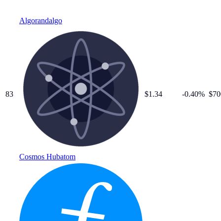
Algorand
algo
83
$
1.34
-0.40
%
$70
Cosmos Hub
atom