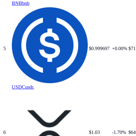
BNB
bnb
5
$
0.999697
+
0.00
%
$71
USDC
usdc
6
$
1.03
-1.70
%
$64