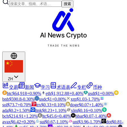
搜索
AI News
Crypto
TRADE THE NEWS
ZH
交易
新闻
学习
术语表
专栏
币种
btc
$
64,918
+
0.90
%
eth
$
1,912.88
+
0.40
%
usdt
$
1
+
0.00
%
bnb
$
590.8
-0.30
%
usdc
$
1
+
0.00
%
xrp
$
1.03
-1.70
%
sol
$
73.7
+
0.70
%
trx
$
0.33
+
0.10
%
doge
$
0.07
+
1.40
%
ada
$
0.2
+
1.50
%
link
$
8.23
+
1.10
%
xlm
$
0.16
+
0.10
%
bch
$
214.91
+
1.20
%
ltc
$
45.6
+
0.40
%
hbar
$
0.07
-1.40
%
avax
$
6.42
+
0.20
%
sui
$
0.67
-1.10
%
uni
$
3.96
-1.70
%
dot
$
0.81
-