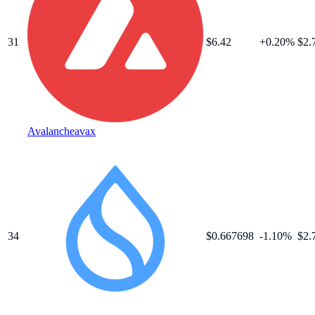
31
$
6.42
+
0.20
%
$2.
Avalanche
avax
34
$
0.667698
-1.10
%
$2.