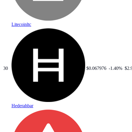
Litecoin
ltc
30
$
0.067976
-1.40
%
$2.
Hedera
hbar