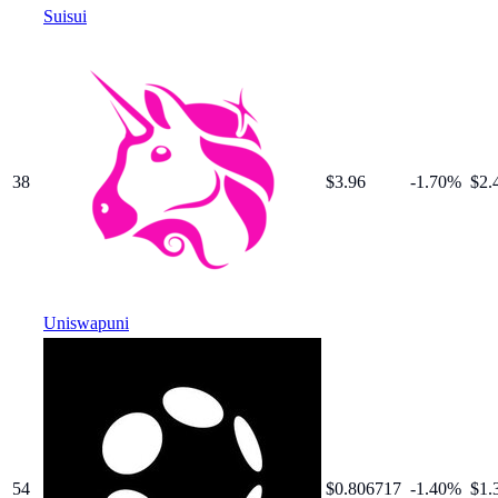
Sui
sui
38
$
3.96
-1.70
%
$2.
Uniswap
uni
54
$
0.806717
-1.40
%
$1.