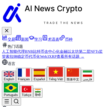
AI News
Crypto
TRADE THE NEWS
交易
新闻
学习
术语表
币种
热门话题
人工智能代理
BNB
比特币
去中心化金融
以太坊
第二层
NFTs
监
管
索拉纳
稳定币
代币化
Web3
XRP
查看所有话题
→
语言
English
Français
Español
Tiếng Việt
فارسی
简体中文
Português
Türkçe
हिन्दी