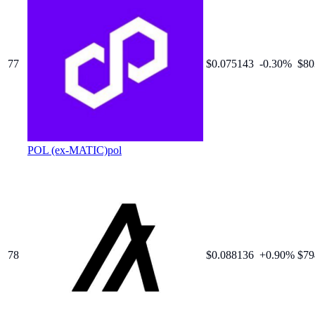
77
$
0.075143
-0.30
%
$80
POL (ex-MATIC)
pol
78
$
0.088136
+
0.90
%
$79