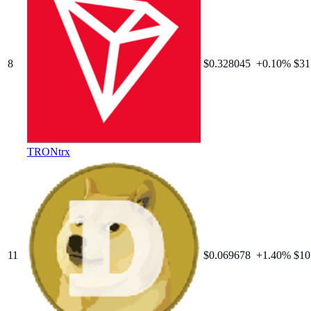
8
$
0.328045
+
0.10
%
$31
TRON
trx
11
$
0.069678
+
1.40
%
$10