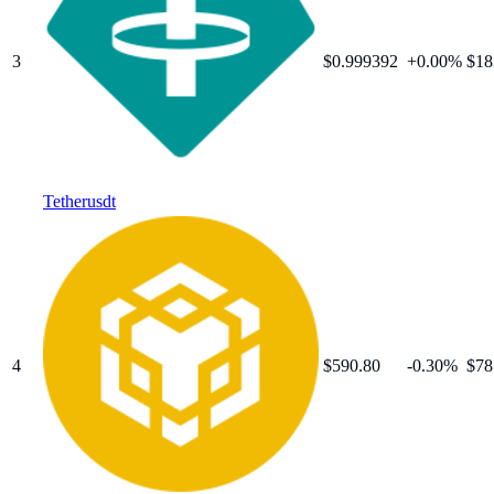
3
$
0.999392
+
0.00
%
$18
Tether
usdt
4
$
590.80
-0.30
%
$78