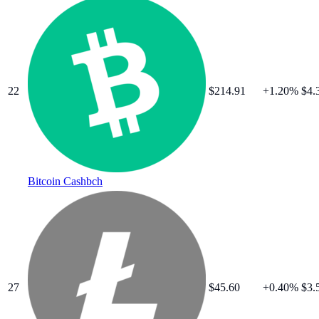
22
$
214.91
+
1.20
%
$4.
Bitcoin Cash
bch
27
$
45.60
+
0.40
%
$3.