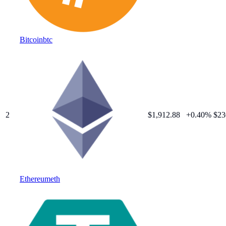
Bitcoin
btc
2
$
1,912.88
+
0.40
%
$23
Ethereum
eth