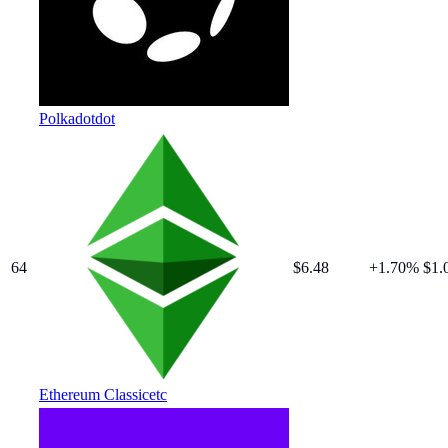
Polkadot
dot
64
$
6.48
+
1.70
%
$1.
Ethereum Classic
etc