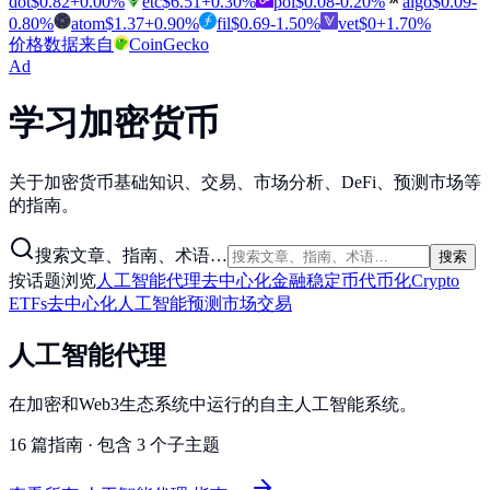
dot
$
0.82
+
0.00
%
etc
$
6.51
+
0.30
%
pol
$
0.08
-0.20
%
algo
$
0.09
-
0.80
%
atom
$
1.37
+
0.90
%
fil
$
0.69
-1.50
%
vet
$
0
+
1.70
%
价格数据来自
CoinGecko
Ad
学习加密货币
关于加密货币基础知识、交易、市场分析、DeFi、预测市场等
的指南。
搜索文章、指南、术语…
搜索
按话题浏览
人工智能代理
去中心化金融
稳定币
代币化
Crypto
ETFs
去中心化人工智能
预测市场
交易
人工智能代理
在加密和Web3生态系统中运行的自主人工智能系统。
16 篇指南
·
包含 3 个子主题