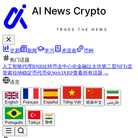
AI News
Crypto
TRADE THE NEWS
交易
新闻
学习
术语表
币种
热门话题
人工智能代理
BNB
比特币
去中心化金融
以太坊
第二层
NFTs
监
管
索拉纳
稳定币
代币化
Web3
XRP
查看所有话题
→
语言
English
Français
Español
Tiếng Việt
فارسی
简体中文
Português
Türkçe
हिन्दी