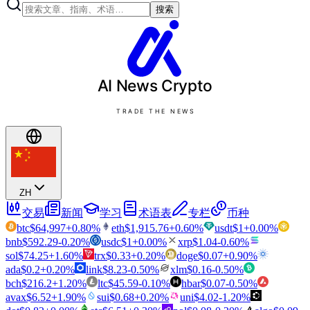
搜索
AI News
Crypto
TRADE THE NEWS
ZH
交易
新闻
学习
术语表
专栏
币种
btc
$
64,997
+
0.80
%
eth
$
1,915.76
+
0.60
%
usdt
$
1
+
0.00
%
bnb
$
592.29
-0.20
%
usdc
$
1
+
0.00
%
xrp
$
1.04
-0.60
%
sol
$
74.25
+
1.60
%
trx
$
0.33
+
0.20
%
doge
$
0.07
+
0.90
%
ada
$
0.2
+
0.20
%
link
$
8.23
-0.50
%
xlm
$
0.16
-0.50
%
bch
$
216.2
+
1.20
%
ltc
$
45.59
-0.10
%
hbar
$
0.07
-0.50
%
avax
$
6.52
+
1.90
%
sui
$
0.68
+
0.20
%
uni
$
4.02
-1.20
%