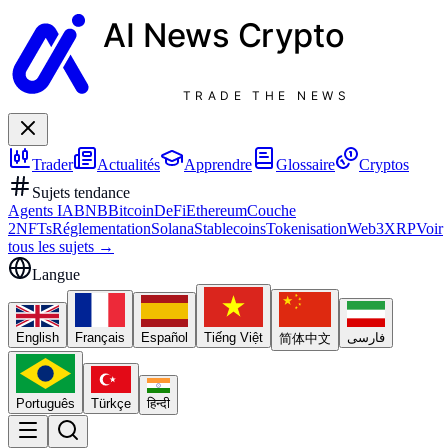
AI News
Crypto
TRADE THE NEWS
Trader
Actualités
Apprendre
Glossaire
Cryptos
Sujets tendance
Agents IA
BNB
Bitcoin
DeFi
Ethereum
Couche
2
NFTs
Réglementation
Solana
Stablecoins
Tokenisation
Web3
XRP
Voir
tous les sujets
→
Langue
English
Français
Español
Tiếng Việt
فارسی
简体中文
Português
Türkçe
हिन्दी