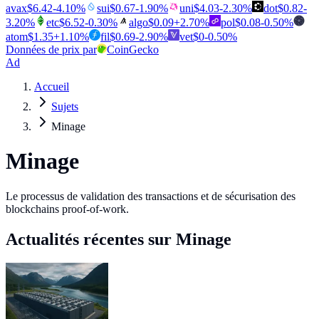
avax
$
6.42
-4.10
%
sui
$
0.67
-1.90
%
uni
$
4.03
-2.30
%
dot
$
0.82
-
3.20
%
etc
$
6.52
-0.30
%
algo
$
0.09
+
2.70
%
pol
$
0.08
-0.50
%
atom
$
1.35
+
1.10
%
fil
$
0.69
-2.90
%
vet
$
0
-0.50
%
Données de prix par
CoinGecko
Ad
Accueil
Sujets
Minage
Minage
Le processus de validation des transactions et de sécurisation des
blockchains proof-of-work.
Actualités récentes sur Minage