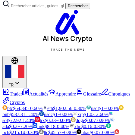
Rechercher
AI News
Crypto
TRADE THE NEWS
FR
Trader
Actualités
Apprendre
Glossaire
Chroniques
Cryptos
btc
$
64,345
-0.60
%
eth
$
1,902.56
-0.30
%
usdt
$
1
+
0.00
%
bnb
$
587.31
-1.40
%
usdc
$
1
+
0.00
%
xrp
$
1.03
-2.60
%
sol
$
72.92
-1.40
%
trx
$
0.33
+
0.00
%
doge
$
0.07
-0.90
%
ada
$
0.2
+
7.20
%
link
$
8.18
-0.40
%
xlm
$
0.16
-0.80
%
bch
$
215.14
-0.30
%
ltc
$
45.57
+
0.90
%
hbar
$
0.07
-0.80
%