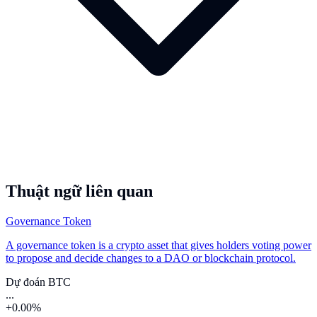
Thuật ngữ liên quan
Governance Token
A governance token is a crypto asset that gives holders voting power
to propose and decide changes to a DAO or blockchain protocol.
Dự đoán BTC
...
+0.00%