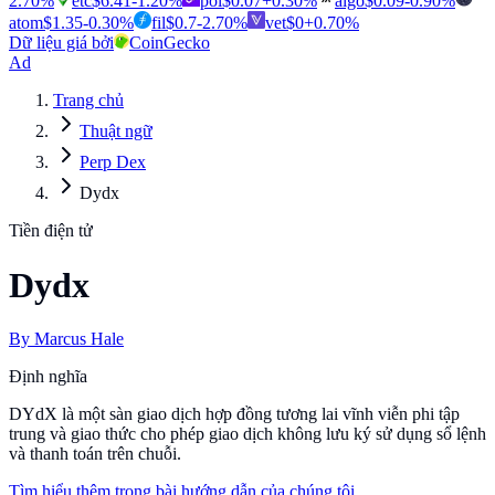
2.70
%
etc
$
6.41
-1.20
%
pol
$
0.07
+
0.30
%
algo
$
0.09
-0.90
%
atom
$
1.35
-0.30
%
fil
$
0.7
-2.70
%
vet
$
0
+
0.70
%
Dữ liệu giá bởi
CoinGecko
Ad
Trang chủ
Thuật ngữ
Perp Dex
Dydx
Tiền điện tử
Dydx
By
Marcus Hale
Định nghĩa
DYdX là một sàn giao dịch hợp đồng tương lai vĩnh viễn phi tập
trung và giao thức cho phép giao dịch không lưu ký sử dụng sổ lệnh
và thanh toán trên chuỗi.
Tìm hiểu thêm trong bài hướng dẫn của chúng tôi