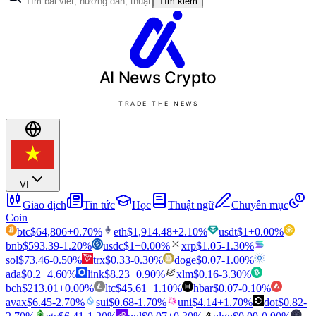
Tìm kiếm
AI News
Crypto
TRADE THE NEWS
VI
Giao dịch
Tin tức
Học
Thuật ngữ
Chuyên mục
Coin
btc
$
64,806
+
0.70
%
eth
$
1,914.48
+
2.10
%
usdt
$
1
+
0.00
%
bnb
$
593.39
-1.20
%
usdc
$
1
+
0.00
%
xrp
$
1.05
-1.30
%
sol
$
73.46
-0.50
%
trx
$
0.33
-0.30
%
doge
$
0.07
-1.00
%
ada
$
0.2
+
4.60
%
link
$
8.23
+
0.90
%
xlm
$
0.16
-3.30
%
bch
$
213.01
+
0.00
%
ltc
$
45.61
+
1.10
%
hbar
$
0.07
-0.10
%
avax
$
6.45
-2.70
%
sui
$
0.68
-1.70
%
uni
$
4.14
+
1.70
%
dot
$
0.82
-