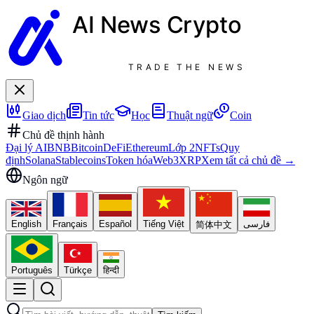
AI News
Crypto
TRADE THE NEWS
Giao dịch
Tin tức
Học
Thuật ngữ
Coin
Chủ đề thịnh hành
Đại lý AI
BNB
Bitcoin
DeFi
Ethereum
Lớp 2
NFTs
Quy
định
Solana
Stablecoins
Token hóa
Web3
XRP
Xem tất cả chủ đề
→
Ngôn ngữ
English
Français
Español
Tiếng Việt
فارسی
简体中文
Português
Türkçe
हिन्दी