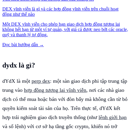
DEX vĩnh viễn là gì và các hợp đồng vĩnh viễn trên chuỗi hoạt
động như thế nào
Một DEX vĩnh viễn cho phép bạn giao dịch hợp đồng tương lai
không hết hạn từ một ví tự quản, với giá cả được neo bởi các oracle,
quỹ và thanh lý tự động.
Đọc bài hướng dẫn →
dydx là gì?
dYdX là một
perp dex
: một sàn giao dịch phi tập trung tập
trung vào
hợp đồng tương lai vĩnh viễn
, nơi các nhà giao
dịch có thể mua hoặc bán với đòn bẩy mà không cần từ bỏ
quyền kiểm soát tài sản của họ. Trên thực tế, dYdX kết
hợp trải nghiệm giao dịch truyền thống (như
lệnh giới hạn
và sổ lệnh) với cơ sở hạ tầng gốc crypto, khiến nó trở