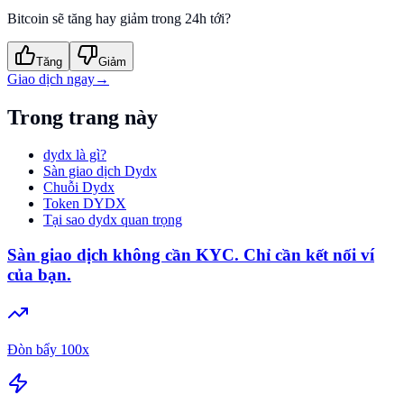
Bitcoin sẽ tăng hay giảm trong 24h tới?
Tăng
Giảm
Giao dịch ngay
→
Trong trang này
dydx là gì?
Sàn giao dịch Dydx
Chuỗi Dydx
Token DYDX
Tại sao dydx quan trọng
Sàn giao dịch không cần KYC. Chỉ cần kết nối ví
của bạn.
Đòn bẩy 100x