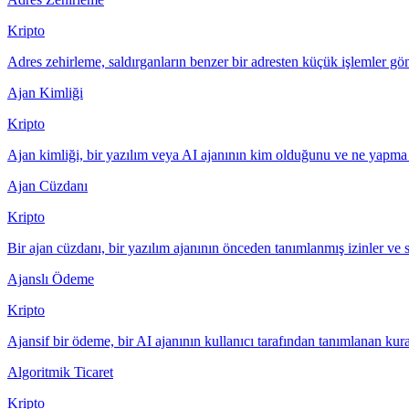
Kripto
Adres zehirleme, saldırganların benzer bir adresten küçük işlemler gö
Ajan Kimliği
Kripto
Ajan kimliği, bir yazılım veya AI ajanının kim olduğunu ve ne yapma ye
Ajan Cüzdanı
Kripto
Bir ajan cüzdanı, bir yazılım ajanının önceden tanımlanmış izinler ve 
Ajanslı Ödeme
Kripto
Ajansif bir ödeme, bir AI ajanının kullanıcı tarafından tanımlanan kur
Algoritmik Ticaret
Kripto