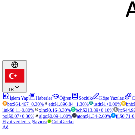
TR
İşlem Yap
Haberler
Öğren
Sözlük
Köşe Yazıları
C
btc
$
64,467
+
0.30
%
eth
$
1,896.84
+
1.30
%
usdt
$
1
+
0.00
%
bnb
link
$
8.11
-0.80
%
xlm
$
0.16
-3.30
%
bch
$
213.89
+
0.10
%
ltc
$
44.9
pol
$
0.07
+
0.30
%
algo
$
0.09
-1.00
%
atom
$
1.34
-2.60
%
fil
$
0.71
-0
Fiyat verileri sağlayıcısı
CoinGecko
Ad