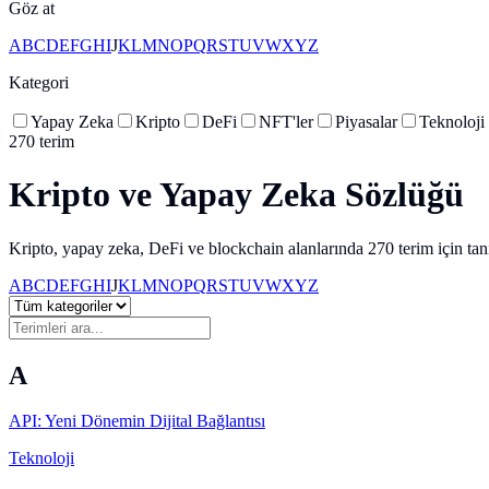
Göz at
A
B
C
D
E
F
G
H
I
J
K
L
M
N
O
P
Q
R
S
T
U
V
W
X
Y
Z
Kategori
Yapay Zeka
Kripto
DeFi
NFT'ler
Piyasalar
Teknoloji
270 terim
Kripto ve Yapay Zeka Sözlüğü
Kripto, yapay zeka, DeFi ve blockchain alanlarında 270 terim için tan
A
B
C
D
E
F
G
H
I
J
K
L
M
N
O
P
Q
R
S
T
U
V
W
X
Y
Z
A
API: Yeni Dönemin Dijital Bağlantısı
Teknoloji