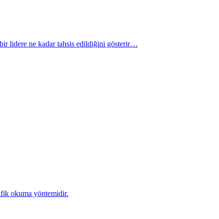
bir lidere ne kadar tahsis edildiğini gösterir…
rafik okuma yöntemidir.