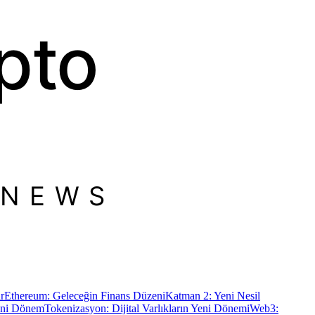
pto
 NEWS
r
Ethereum: Geleceğin Finans Düzeni
Katman 2: Yeni Nesil
Yeni Dönem
Tokenizasyon: Dijital Varlıkların Yeni Dönemi
Web3: