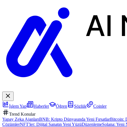
AI
İşlem Yap
Haberler
Öğren
Sözlük
Coinler
Trend Konular
Yapay Zeka Ajanları
BNB: Kripto Dünyasında Yeni Fırsatlar
Bitcoin: 
Çözümler
NFT'ler: Dijital Sanatın Yeni Yüzü
Düzenleme
Solana: Yeni 