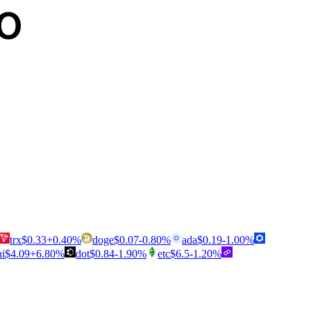
o
trx
$
0.33
+
0.40
%
doge
$
0.07
-0.80
%
ada
$
0.19
-1.00
%
ni
$
4.09
+
6.80
%
dot
$
0.84
-1.90
%
etc
$
6.5
-1.20
%