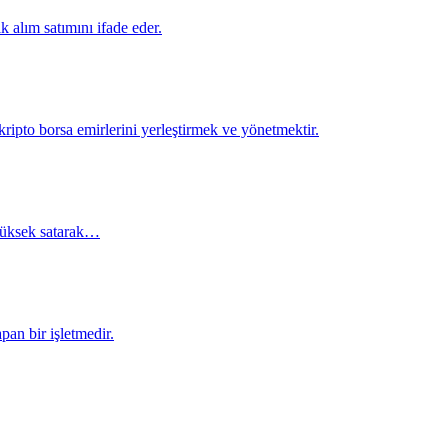
 alım satımını ifade eder.
kripto borsa emirlerini yerleştirmek ve yönetmektir.
e yüksek satarak…
pan bir işletmedir.