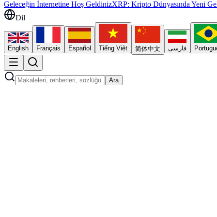
Geleceğin İnternetine Hoş Geldiniz
XRP: Kripto Dünyasında Yeni Gel
Dil
English
Français
Español
Tiếng Việt
فارسی
Portugu
简体中文
Ara