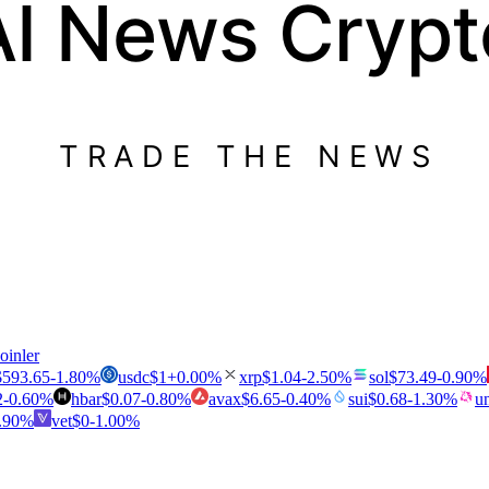
AI News
Crypt
TRADE THE NEWS
oinler
$
593.65
-1.80
%
usdc
$
1
+
0.00
%
xrp
$
1.04
-2.50
%
sol
$
73.49
-0.90
%
2
-0.60
%
hbar
$
0.07
-0.80
%
avax
$
6.65
-0.40
%
sui
$
0.68
-1.30
%
u
.90
%
vet
$
0
-1.00
%