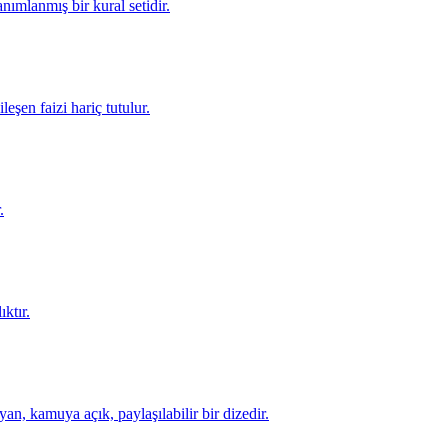
ımlanmış bir kural setidir.
eşen faizi hariç tutulur.
.
ktır.
yan, kamuya açık, paylaşılabilir bir dizedir.