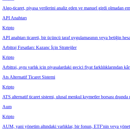
Algo-ticaret, piyasa verilerini analiz eden ve manuel girdi olmadan em
API Anahtarı
Kripto
API anahtarı ticareti, bir üçüncü taraf uygulamasının veya betiğin hesa
Arbitraj Fırsatları: Kazanç İçin Stratejiler
Kripto
Arbitraj, aynı varlık için piyasalardaki geçici fiyat farklılıklarından k
Ats Alternatif Ticaret Sistemi
Kripto
ATS alternatif ticaret sistemi, ulusal menkul kıymetler borsası dışında m
Aum
Kripto
AUM, yani yönetim altındaki varlıklar, bir fonun, ETF'nin veya yönetic