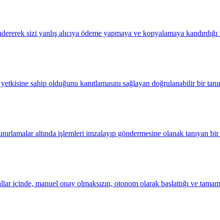
ndererek sizi yanlış alıcıya ödeme yapmaya ve kopyalamaya kandırdığı b
tkisine sahip olduğunu kanıtlamasını sağlayan doğrulanabilir bir tanımla
sınırlamalar altında işlemleri imzalayıp göndermesine olanak tanıyan bir
allar içinde, manuel onay olmaksızın, otonom olarak başlattığı ve tamaml