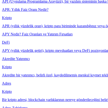
API (Uygulama Programlama Arayüzü), bir yazılım sisteminin başka bir
APR: Yıllık Faiz Oranı Nedir?
Kripto
APR (yıllık yüzdelik oran), kripto para biriminde kazandığınız veya ödedi
APY Nedir? Faiz Oranları ve Yatırım Fırsatları
DeFi
APY (yıllık yüzdelik getiri), kripto mevduatları veya DeFi pozisyonları ü
Akredite Yatırımcı
Kripto
Akredite bir yatırımcı, belirli özel, kaydedilmemiş menkul kıymet teklif
Adres
Kripto
Bir kripto adresi, blockchain varlıklarının nereye gönderileceğini belir
Adres Zehirleme