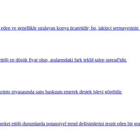
 eden ve genellikle sıralayan kopya ticaretidir; bu, takipçi sermayesinin 
ttiği en düşük fiyat olup, aralarındaki fark teklif-talep spread'idir.
kripto piyasasında satış baskısını emerek destek işlevi görebilir.
reket ettiği durumlarda potansiyel trend değişimlerini tespit eden bir g