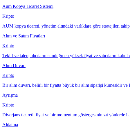
Aum Kopya Ticaret Sistemi
Kripto
AUM kopya ticareti, yönetim altındaki varlıklara göre stratejileri takip
Alım ve Satım Fiyatları
Kripto
Teklif ve talep, alıcıların sunduğu en yüksek fiyat ve satıcıların kabul e
Alım Duvarı
Kripto
Bir alım duvarı, belirli bir fiyatta büyük bir alım siparişi kümesidir ve 
Ayrışma
Kripto
Diverjans ticareti, fiyat ve bir momentum göstergesinin zıt yönlerde ha
Aldatma