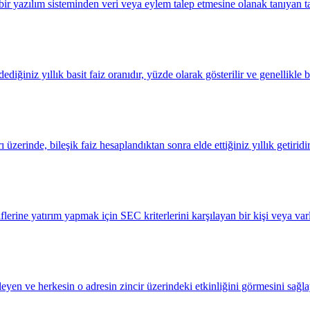
 yazılım sisteminden veri veya eylem talep etmesine olanak tanıyan tan
ğiniz yıllık basit faiz oranıdır, yüzde olarak gösterilir ve genellikle bil
zerinde, bileşik faiz hesaplandıktan sonra elde ettiğiniz yıllık getiridir
lerine yatırım yapmak için SEC kriterlerini karşılayan bir kişi veya varlı
leyen ve herkesin o adresin zincir üzerindeki etkinliğini görmesini sağla