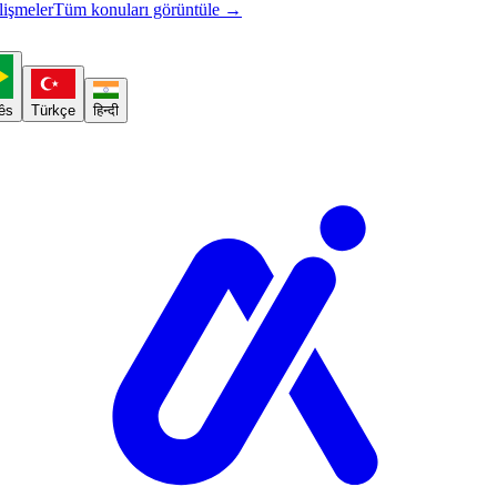
işmeler
Tüm konuları görüntüle
→
ês
Türkçe
हिन्दी