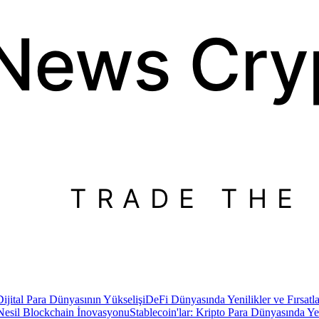
 News
Cry
TRADE THE
Dijital Para Dünyasının Yükselişi
DeFi Dünyasında Yenilikler ve Fırsatla
Nesil Blockchain İnovasyonu
Stablecoin'lar: Kripto Para Dünyasında 