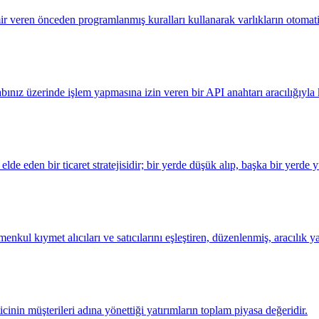
ir veren önceden programlanmış kuralları kullanarak varlıkların otomatik
bınız üzerinde işlem yapmasına izin veren bir API anahtarı aracılığıyla 
âr elde eden bir ticaret stratejisidir; bir yerde düşük alıp, başka bir yerd
enkul kıymet alıcıları ve satıcılarını eşleştiren, düzenlenmiş, aracılık ya
inin müşterileri adına yönettiği yatırımların toplam piyasa değeridir.