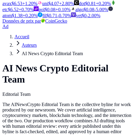
avax
$
6.53
+
1.20
%
uni
$
4.07
+
2.80
%
dot
$
0.81
+
0.20
%
etc
$
6.52
+
0.70
%
pol
$
0.08
+
0.10
%
algo
$
0.08
-5.00
%
atom
$
1.38
+
0.20
%
fil
$
0.71
-0.70
%
vet
$
0
-2.00
%
Données de prix par
CoinGecko
Ad
Accueil
Auteurs
AI News Crypto Editorial Team
AI News Crypto Editorial
Team
Editorial Team
The AINewsCrypto Editorial Team is the collective byline for work
produced by our newsroom. We cover artificial intelligence,
cryptocurrency markets, blockchain technology, and the intersection
of the two. Our production workflow combines AI drafting tools
with human editorial review: every article published under this
byline is fact-checked, edited, and approved by a human editor