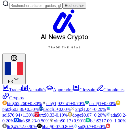
Rechercher
AI News
Crypto
TRADE THE NEWS
FR
Trader
Actualités
Apprendre
Glossaire
Chroniques
Cryptos
btc
$
65,260
+
0.80
%
eth
$
1,927.41
+
0.70
%
usdt
$
1
+
0.00
%
bnb
$
603.86
+
0.30
%
usdc
$
1
+
0.00
%
xrp
$
1.04
+
0.20
%
sol
$
76.94
+
1.30
%
trx
$
0.33
-0.10
%
doge
$
0.07
+
0.20
%
ada
$
0.2
-
0.20
%
link
$
8.23
-0.50
%
xlm
$
0.17
+
0.90
%
bch
$
217.09
+
1.00
%
ltc
$
45.52
-0.90
%
hbar
$
0.07
-0.80
%
sui
$
0.7
+
0.60
%