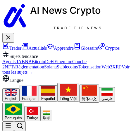
AI News
Crypto
TRADE THE NEWS
Trader
Actualités
Apprendre
Glossaire
Cryptos
Sujets tendance
Agents IA
BNB
Bitcoin
DeFi
Ethereum
Couche
2
NFTs
Réglementation
Solana
Stablecoins
Tokenisation
Web3
XRP
Voir
tous les sujets
→
Langue
English
Français
Español
Tiếng Việt
فارسی
简体中文
Português
Türkçe
हिन्दी